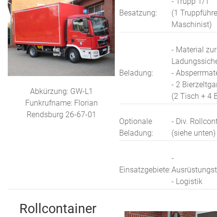
- Trupp 1/1
Besatzung:
(1 Truppführe
Maschinist)
- Material zur
Ladungssich
Beladung:
- Absperrmate
- 2 Bierzeltga
Abkürzung: GW-L1
(2 Tisch + 4 
Funkrufname: Florian
Rendsburg 26-67-01
Optionale
- Div. Rollcon
Beladung:
(siehe unten)
-
Einsatzgebiete:
Ausrüstungst
- Logistik
Rollcontainer