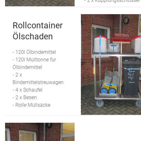
- 2 x Kupplungsschlüssel
Rollcontainer
Ölschaden
- 120l Ölbindemittel
- 120l Mülltonne für
Ölbindemittel
- 2 x
Bindemittelstreuwagen
- 4 x Schaufel
- 2 x Besen
- Rolle Müllsäcke