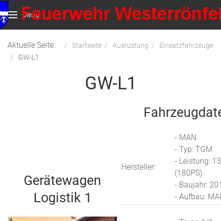
Menu
Aktuelle Seite:
Startseite
Ausrüstung
Einsatzfahrzeuge
GW-L1
GW-L1
Fahrzeugdat
- MAN
- Typ: TGM
- Leistung: 
Hersteller:
(180PS)
Gerätewagen
- Baujahr: 20
Logistik 1
- Aufbau: MA